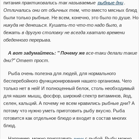
питания
практиковались так называемые
рыбные дни
.
Отличались они от обычных тем, что
вместо мясных блюд
были только рыбные. Не всем, конечно, это было по душе. Но
никуда не денешься. Кушать-то что-то надо было, а
бежать в другую столовку не
всегда хватало времени
обеденного перерыва.
А вот задумайтесь: " Почему же
все-таки делали такие
дни?" Ответ прост.
Рыба очень полезна для людей, для нормального
бесперебойного функционирования нашего организма. Чего
только нет в ней! И полноценный белок, столь необходимый
для наших мышц, фосфор, широкий спектр витаминов, йод,
селен, кальций. А почему не всем нравились рыбные дни? А
потому что нужно уметь приготовить рыбу вкусно. Рыба
готовится как отдельное блюдо и входит в состав многих
блюд.
Например, можно приготовить
с рыбой. Рыбу можно
пирог