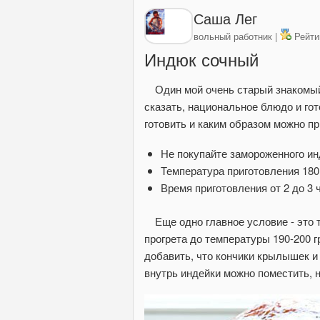
Саша Лег
вольный работник |
Рейтин
Индюк сочный
Один мой очень старый знакомый
сказать, национальное блюдо и гот
Не покупайте замороженного ин
Температура приготовления 180 
Время приготовления от 2 до 3 ч
Еще одно главное условие - это
прогрета до температуры 190-200 градусов. И вот так готовая индейка может выг
добавить, что кончики крылышек и ножек лучше обернуть фольгой. И тогда они не пригорят. Ну, а
внутрь индейки можно поместить, 