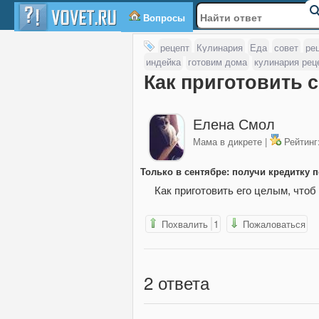
Вопросы
рецепт
Кулинария
Еда
совет
ре
индейка
готовим дома
кулинария рец
Как приготовить 
Елена Смол
Мама в дикрете |
Рейтинг:
Только в сентябре: получи кредитку п
Как приготовить его целым, чтоб
Похвалить
1
Пожаловаться
2
ответа