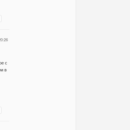
20:26
ое с
ом в