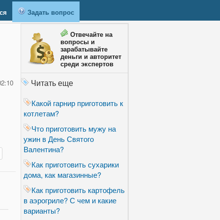
ся
Задать вопрос
Отвечайте на
вопросы и
зарабатывайте
деньги и авторитет
среди экспертов
Читать еще
02:10
Какой гарнир приготовить к
котлетам?
Что приготовить мужу на
ужин в День Святого
Валентина?
Как приготовить сухарики
дома, как магазинные?
Как приготовить картофель
в аэрогриле? С чем и какие
варианты?