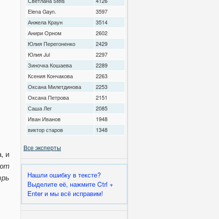
Светлана Stels
4126
Elena Gayn.
3597
Анжела Краун
3514
Анири Орном
2602
Юлия Перегоненко
2429
Юлия Jul
2297
Зиночка Кошаева
2289
Ксения Кончакова
2263
Оксана Милетдинова
2253
Оксана Петрова
2151
Саша Лег
2085
Иван Иванов
1948
виктор старов
1348
Все эксперты
ают
Нашли ошибку в тексте?
трь
Выделите её, нажмите Ctrl +
Enter и мы всё исправим!