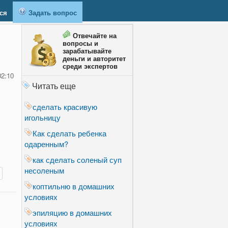
ся
Задать вопрос
Отвечайте на
вопросы и
зарабатывайте
деньги и авторитет
среди экспертов
02:10
Читать еще
сделать красивую
игольницу
Как сделать ребенка
одаренным?
как сделать соленый суп
несоленым
коптильню в домашних
условиях
эпиляцию в домашних
условиях