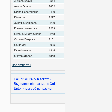
Анжела Краун
3514
Анири Орном
2602
Юлия Перегоненко
2429
Юлия Jul
2297
Зиночка Кошаева
2289
Ксения Кончакова
2263
Оксана Милетдинова
2253
Оксана Петрова
2151
Саша Лег
2085
Иван Иванов
1948
виктор старов
1348
Все эксперты
Нашли ошибку в тексте?
Выделите её, нажмите Ctrl +
Enter и мы всё исправим!