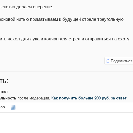
о скотча делаем оперение.
роновой нитью приматываем к будущей стреле треугольную
ть чехол для лука и колчан для стрел и отправиться на охоту.
Поделиться
ть
:
ответ
кальность
после модерации.
Как получить больше 200 руб. за ответ