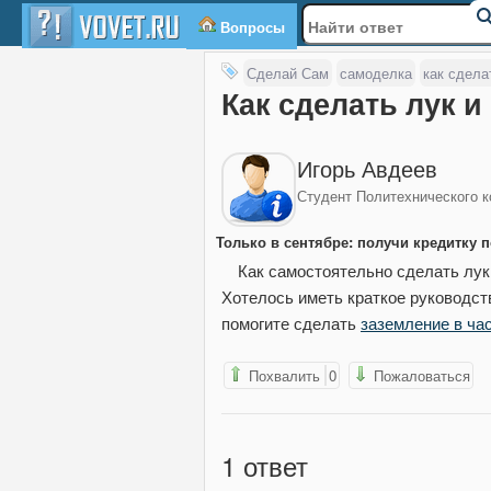
Вопросы
Сделай Сам
самоделка
как сдела
Как сделать лук 
Игорь Авдеев
Студент Политехнического 
Только в сентябре: получи кредитку п
Как самостоятельно сделать лук и стрелы в домашних условиях из подручных матер
Хотелось иметь краткое руководств
помогите сделать
заземление в ча
Похвалить
0
Пожаловаться
1
ответ