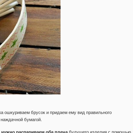
жа ошкуриваем брусок и придаем ему вид правильного
 наждачной бумагой.
,
нужно распариваем оба плеча
будущего изделия с помощью