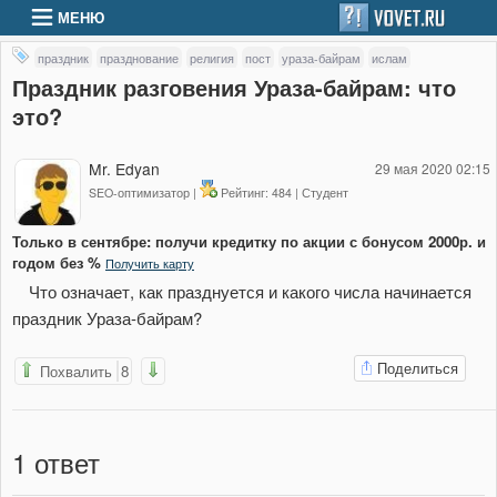
МЕНЮ
праздник
празднование
религия
пост
ураза-байрам
ислам
Праздник разговения Ураза-байрам: что
это?
Mr. Edyan
29 мая 2020 02:15
SEO-оптимизатор |
Рейтинг: 484 | Студент
Только в сентябре: получи кредитку по акции с бонусом 2000р. и
годом без %
Получить карту
Что означает, как празднуется и какого числа начинается
праздник Ураза-байрам?
Поделиться
Похвалить
8
1
ответ